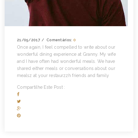
21/05/2017
Comentários:
0
Once again, I feel compelled to write about our
wonderful dining experience at Granny. My wife
and I have often had wonderful meals. We have
shared either meals or conversations about our
mealsz at your restaurzzh friends and family
Compartilhe Este Post :